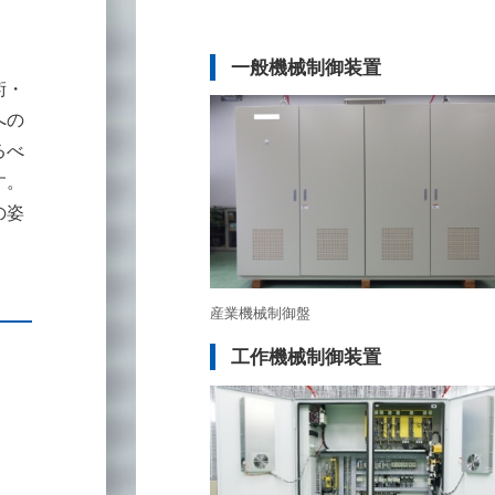
一般機械制御装置
術・
への
るべ
す。
の姿
産業機械制御盤
工作機械制御装置